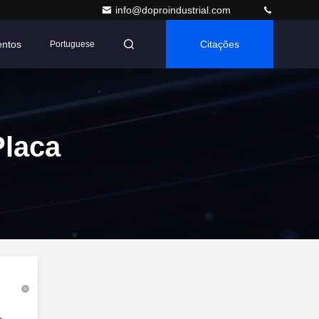
info@doproindustrial.com
entos
Citações
Portuguese
Placa