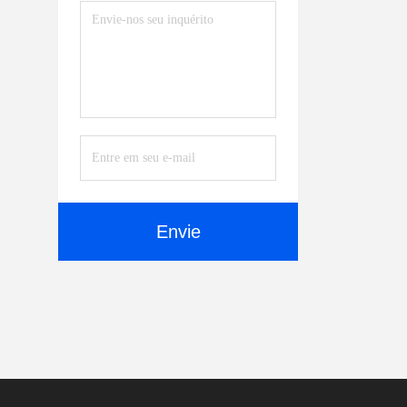
Martelo De Rocha Explosivo
Líquido Puro
(13)
Máquina Escavadora
Mounted Vibratory Hammer
(3)
Compressor Hidráulico Da
Placa
(14)
Envie
Peças Do Disjuntor Da
Máquina Escavadora
(33)