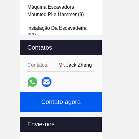
Máquina Escavadora
Mounted Pile Hammer
(9)
Instalação Da Escavadeira
(57)
Contatos
Mini Excavator Machine
(12)
Pulverizer Concreto
Contatos:
Mr. Jack Zheng
Hidráulico
(15)
Máquina Escavadora
Hydraulic Shear
(13)
Contato agora
Máquina Escavadora Grapple
Bucket
(47)
Envie-nos
Acessório Ripper Para
Escavadeira
(16)