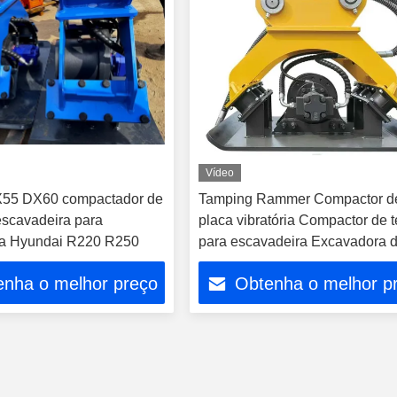
Vídeo
55 DX60 compactador de
Tamping Rammer Compactor d
escavadeira para
placa vibratória Compactor de t
ra Hyundai R220 R250
para escavadeira Excavadora 
retroescavadeira Compactor
enha o melhor preço
Obtenha o melhor p
hidráulico Compactor de placa
estrada de concreto Compactor
placa vibratória Compactor