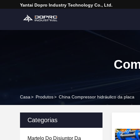
Yantai Dopro Industry Technology Co., Ltd.
Comp
Casa
>
Produtos
>
China Compressor hidráulico da placa
Categorias
Martelo Do Disjuntor Da