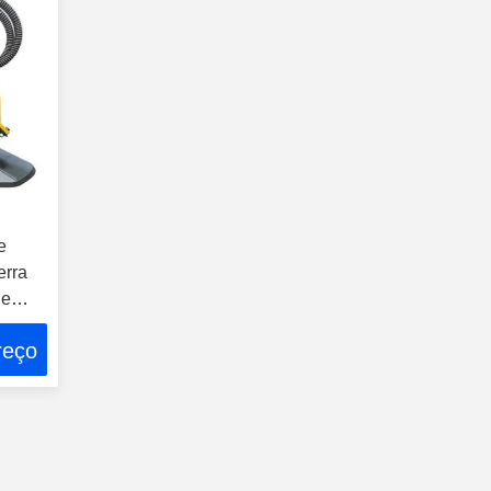
e
erra
de
reço
 de
 de