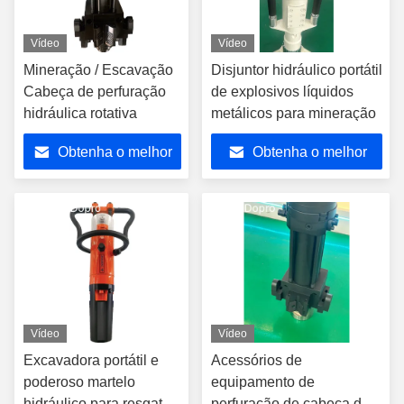
Vídeo
Vídeo
Mineração / Escavação
Disjuntor hidráulico portátil
Cabeça de perfuração
de explosivos líquidos
hidráulica rotativa
metálicos para mineração
Obtenha o melhor
Obtenha o melhor
preço
preço
Vídeo
Vídeo
Excavadora portátil e
Acessórios de
poderoso martelo
equipamento de
hidráulico para resgate
perfuração de cabeça de