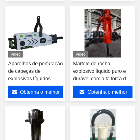
preço
preço
Vídeo
Vídeo
Aparelhos de perfuração
Martelo de rocha
de cabeças de
explosivo líquido puro e
explosivos líquidos
durável com alta força de
puros com alça de aço
ataque
Obtenha o melhor
Obtenha o melhor
preço
preço