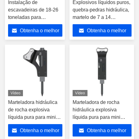
Instalação de
Explosivos líquidos puros,
escavadeiras de 18-26
quebra-pedras hidráulica,
toneladas para
martelo de 7 a 14
mineração / escavação /
toneladas
Obtenha o melhor
Obtenha o melhor
demolição
preço
preço
Vídeo
Vídeo
Marteladora hidráulica
Marteladora de rocha
de rocha explosiva
hidráulica explosiva
líquida pura para mini
líquida pura para mini
escavadeira de 2,5 a 4,5
escavadeira de 4-7
Obtenha o melhor
Obtenha o melhor
toneladas
toneladas