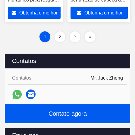
de terremotos
perfuração rotativa
Obtenha o melhor
Obtenha o melhor
multifunção
preço
preço
1
2
Contatos
Contatos:
Mr. Jack Zheng
Contato agora