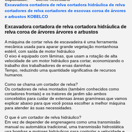
Excavadora cortadora de relva cortadora hidráulica de relva
cortadores de relva cortadores de escovas coroa de árvores
e arbustos KOBELCO
Excavadora cortadora de relva cortadora hidráulica de
relva coroa de árvores árvores e arbustos
A máquina de cortar relva de escavadeira é uma ferramenta
mecânica usada para aparar grande vegetação montanhosa
estéril, com saída de motor hidráulico
O eixo é equipado com lâminas, que usam a rotação de alta
velocidade de um motor hidráulico para cortar, economizando o
trabalho dos trabalhadores de ervas daninhas
Tempo, reduzindo uma quantidade significativa de recursos
humanos.
Como se chama um cortador de relva?
Os cortadores de relva montados (também conhecidos como
cortadores frontais) e os tratores de jardim são ambos
concebidos para cuidar de extensas áreas gramíneas.que vamos
explicar abaixo para que você possa escolher a melhor máquina
para atender às suas necessidades.
O que é um cortador de relva hidráulico?
Em vez de depender de engrenagens como uma transmissão
manual ou automática tradicional, uma transmissão hidrostática
usa bombas e motores hidráulicos para controlar a velocidade e