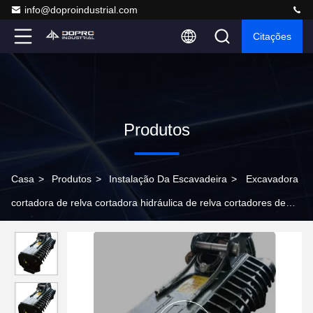
info@doproindustrial.com
Citações
Produtos
Casa
>
Produtos
>
Instalação Da Escavadeira
>
Excavadora
cortadora de relva cortadora hidráulica de relva cortadores de
relva cortadores de escovas coroa de árvores e arbustos
KOBELCO