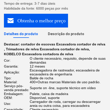
Tempo de entrega: 3-7 dias úteis
Habilidade da fonte: 6000 peças por mês
Obtenha o melhor preço
Detalhes do produto
Descrição do produto
Destacar:
cortador de escovas Excavadora cortador de relva
,
Trimadores de relva Excavadora cortador de relva
,
KOBELCO Excavadora cortadora de relva
O cliente necessário, requisito, depende de suas
Cor:
demandas
Garantia:
12 meses
Escavagadora de rastreador, escavadeira de
Aplicação:
escavadeira de engenharia
Tipo:
Balde de rocha
Material:
400+Outras marcas Materiais de uso padrão.
Serviço pós-
Suporte on -line, suporte técnico em vídeo
venda prestado:
Embalagem:
Palete, caixa de madeira
OEM:
Disponível, suporte
Carregador de roda, carregar ou descarregar
Uso:
areia ou outra coisa, para escavadeira
Capacidade:
Cliente necessário